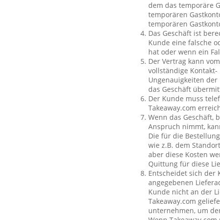
dem das temporäre Ga
temporären Gastkonto
temporären Gastkont
Das Geschäft ist bere
Kunde eine falsche o
hat oder wenn ein Fal
Der Vertrag kann vom
vollständige Kontakt-
Ungenauigkeiten der 
das Geschäft übermit
Der Kunde muss telef
Takeaway.com erreich
Wenn das Geschäft, b
Anspruch nimmt, kan
Die für die Bestellu
wie z.B. dem Standor
aber diese Kosten wer
Quittung für diese L
Entscheidet sich der
angegebenen Lieferad
Kunde nicht an der Li
Takeaway.com geliefe
unternehmen, um den 
Wenn Takeaway.com ni