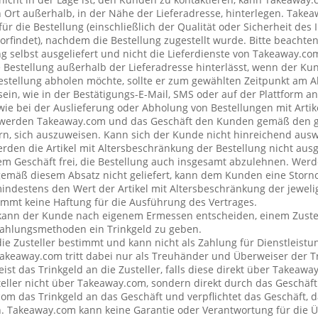
rt außerhalb, in der Nähe der Lieferadresse, hinterlegen. Tak
ür die Bestellung (einschließlich der Qualität oder Sicherheit des I
rfindet), nachdem die Bestellung zugestellt wurde. Bitte beachten 
g selbst ausgeliefert und nicht die Lieferdienste von Takeaway.c
e Bestellung außerhalb der Lieferadresse hinterlässt, wenn der Ku
Bestellung abholen möchte, sollte er zum gewählten Zeitpunkt am 
ein, wie in der Bestätigungs-E-Mail, SMS oder auf der Plattform a
wie bei der Auslieferung oder Abholung von Bestellungen mit Artik
 werden Takeaway.com und das Geschäft den Kunden gemäß den 
rn, sich auszuweisen. Kann sich der Kunde nicht hinreichend ausw
erden die Artikel mit Altersbeschränkung der Bestellung nicht ausg
 Geschäft frei, die Bestellung auch insgesamt abzulehnen. Werde
emäß diesem Absatz nicht geliefert, kann dem Kunden eine Stor
mindestens den Wert der Artikel mit Altersbeschränkung der jeweli
mt keine Haftung für die Ausführung des Vertrages.
kann der Kunde nach eigenem Ermessen entscheiden, einem Zustel
ahlungsmethoden ein Trinkgeld zu geben.
 die Zusteller bestimmt und kann nicht als Zahlung für Dienstleis
keaway.com tritt dabei nur als Treuhänder und Überweiser der Tr
t das Trinkgeld an die Zusteller, falls diese direkt über Takeawa
teller nicht über Takeaway.com, sondern direkt durch das Geschäft
om das Trinkgeld an das Geschäft und verpflichtet das Geschäft, d
n. Takeaway.com kann keine Garantie oder Verantwortung für die 