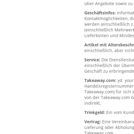
über Angebote sowie zu 
Geschäftsinfos:
Informa
Kontaktmöglichkeiten, d
werden (einschließlich z
(einschließlich Mehrwerts
Lieferkosten und Mindes
Artikel mit Altersbesc
einschließlich, aber nich
Service:
Die Dienstleist
einschließlich der Über
Geschäft zu erbringende
Takeaway.com:
yd. your
Handelsregisternummer H
Takeaway.com) für sich s
von der Takeaway.com Gro
indirekt.
Trinkgeld:
Ein vom Kunde
Vertrag:
Eine Vereinbar
Lieferung oder Abholung
Takeaway.com.