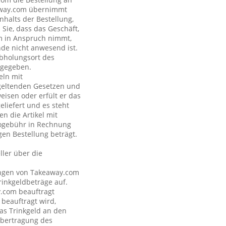
eaway.com übernimmt
nhalts der Bestellung,
Sie, dass das Geschäft,
om in Anspruch nimmt,
nde nicht anwesend ist.
Abholungsort des
ngegeben.
eln mit
geltenden Gesetzen und
eisen oder erfült er das
eliefert und es steht
n die Artikel mit
nogebühr in Rechnung
gen Bestellung beträgt.
ler über die
tungen von Takeaway.com
inkgeldbeträge auf.
y.com beauftragt
 beauftragt wird,
as Trinkgeld an den
Übertragung des