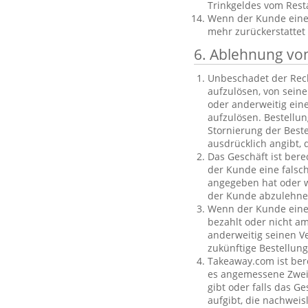
Trinkgeldes vom Rest
Wenn der Kunde eine B
mehr zurückerstattet
6. Ablehnung vo
Unbeschadet der Rech
aufzulösen, von sein
oder anderweitig einen
aufzulösen. Bestellu
Stornierung der Best
ausdrücklich angibt, 
Das Geschäft ist bere
der Kunde eine falsc
angegeben hat oder we
der Kunde abzulehnen
Wenn der Kunde eine f
bezahlt oder nicht am
anderweitig seinen V
zukünftige Bestellu
Takeaway.com ist ber
es angemessene Zweife
gibt oder falls das G
aufgibt, die nachweis