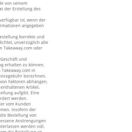
nde von seinem
i der Erstellung des
verfügbar ist, wenn der
formationen angegeben
estellung korrekte und
ichtet, unverzüglich alle
 an Takeaway.com oder
s Geschäft und
ng erhalten zu können.
on Takeaway.com in
rvicegebühr berechnen.
e von Faktoren abhängen,
enthaltenen Artikel,
ellung aufgibt. Eine
rdert werden.
n der vom Kunden
hmen. Insofern der
 die Bestellung von
emessene Anstrengungen
terlassen werden soll.
com die Bestellung an