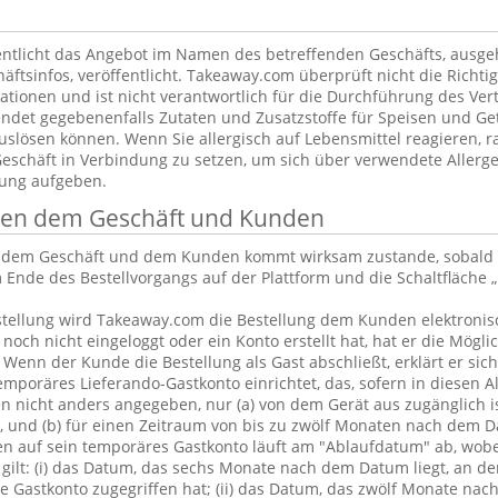
ntlicht das Angebot im Namen des betreffenden Geschäfts, ausg
äftsinfos, veröffentlicht. Takeaway.com überprüft nicht die Richtig
tionen und ist nicht verantwortlich für die Durchführung des Vert
ndet gegebenenfalls Zutaten und Zusatzstoffe für Speisen und Get
uslösen können. Wenn Sie allergisch auf Lebensmittel reagieren, ra
Geschäft in Verbindung zu setzen, um sich über verwendete Allerge
lung aufgeben.
chen dem Geschäft und Kunden
n dem Geschäft und dem Kunden kommt wirksam zustande, sobald 
 Ende des Bestellvorgangs auf der Plattform und die Schaltfläche „
tellung wird Takeaway.com die Bestellung dem Kunden elektronisc
och nicht eingeloggt oder ein Konto erstellt hat, hat er die Möglic
. Wenn der Kunde die Bestellung als Gast abschließt, erklärt er sic
emporäres Lieferando-Gastkonto einrichtet, das, sofern in diesen 
 nicht anders angegeben, nur (a) von dem Gerät aus zugänglich is
, und (b) für einen Zeitraum von bis zu zwölf Monaten nach dem D
en auf sein temporäres Gastkonto läuft am "Ablaufdatum" ab, wobe
gilt: (i) das Datum, das sechs Monate nach dem Datum liegt, an d
 Gastkonto zugegriffen hat; (ii) das Datum, das zwölf Monate nac