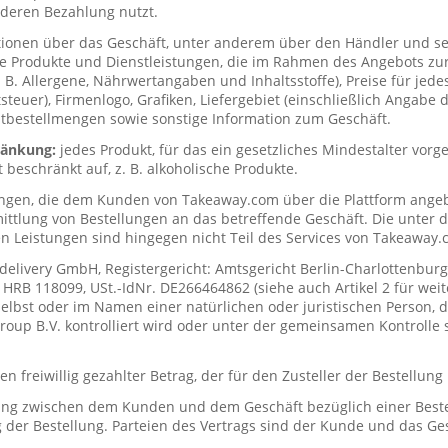
deren Bezahlung nutzt.
tionen über das Geschäft, unter anderem über den Händler und s
ie Produkte und Dienstleistungen, die im Rahmen des Angebots zur
. B. Allergene, Nährwertangaben und Inhaltsstoffe), Preise für jede
teuer), Firmenlogo, Grafiken, Liefergebiet (einschließlich Angabe d
tbestellmengen sowie sonstige Information zum Geschäft.
hränkung:
jedes Produkt, für das ein gesetzliches Mindestalter vorge
t beschränkt auf, z. B. alkoholische Produkte.
ungen, die dem Kunden von Takeaway.com über die Plattform ange
mittlung von Bestellungen an das betreffende Geschäft. Die unter
n Leistungen sind hingegen nicht Teil des Services von Takeaway.
delivery GmbH, Registergericht: Amtsgericht Berlin-Charlottenburg
RB 118099, USt.-IdNr. DE266464862 (siehe auch Artikel 2 für weit
elbst oder im Namen einer natürlichen oder juristischen Person, di
up B.V. kontrolliert wird oder unter der gemeinsamen Kontrolle s
n freiwillig gezahlter Betrag, der für den Zusteller der Bestellung
ung zwischen dem Kunden und dem Geschäft bezüglich einer Beste
 der Bestellung. Parteien des Vertrags sind der Kunde und das Ges