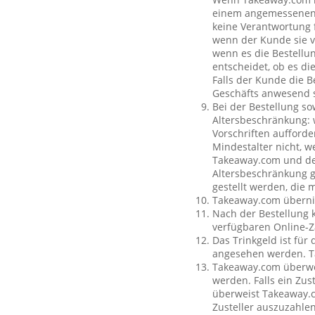
einem angemessenen O
keine Verantwortung f
wenn der Kunde sie vo
wenn es die Bestellun
entscheidet, ob es di
Falls der Kunde die 
Geschäfts anwesend s
Bei der Bestellung so
Altersbeschränkung:
Vorschriften aufforde
Mindestalter nicht, w
Takeaway.com und dem
Altersbeschränkung g
gestellt werden, die 
Takeaway.com übernim
Nach der Bestellung 
verfügbaren Online-Z
Das Trinkgeld ist für
angesehen werden. Ta
Takeaway.com überweis
werden. Falls ein Zus
überweist Takeaway.c
Zusteller auszuzahle