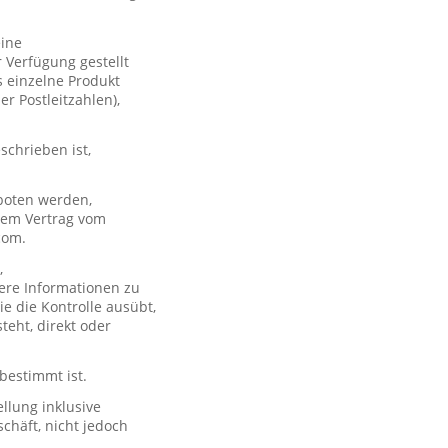
eine
 Verfügung gestellt
s einzelne Produkt
er Postleitzahlen),
schrieben ist,
boten werden,
 dem Vertrag vom
com.
,
ere Informationen zu
e die Kontrolle ausübt,
teht, direkt oder
 bestimmt ist.
llung inklusive
chäft, nicht jedoch