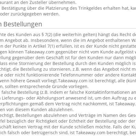
aurant an den Zusteller übernehmen.
estätigung über die Platzierung des Trinkgeldes erhalten hat, ka
 oder zurückgegeben werden.
n Bestellungen
te des Kunden aus § 7(2) (die weiterhin gelten) hängt das Recht 
em Angebot ab. Insbesondere, wenn die im Angebot enthaltenen Wa
 der Punkte in Artikel 7(1) erfüllen, ist es der Kunde nicht gestatt
ngen können Takeaway.com gegenüber nicht vom Kunde aufgelöst 
ellung gegenüber dem Geschäft ist für den Kunden nur dann mögl
dass eine Stornierung der Bestellung durch den Kunden möglich is
chtigt, die Bestellung zu stornieren, z.B. wenn das Angebot nicht 
he oder nicht funktionierende Telefonnummer oder andere Kontak
nn höhere Gewalt vorliegt.Takeaway.com ist berechtigt, alle (kün
, sollten entsprechende Gründe vorliegen.
alsche Bestellung (z.B. indem er falsche Kontaktinformationen an
 Lieferungs- oder Abholungsort anwesend ist, um den Auftrag zu e
erpflichtungen gemäß dem Vertrag nicht nachkommt, ist Takeaway.
ngen von diesem Kunden abzulehnen.
echtigt, Bestellungen abzulehnen und Verträge im Namen des Ges
l bezüglich der Richtigkeit oder Echtheit der Bestellung oder de
eschäft keinen Vertrag mit der Kunde schließen möchte. Falls der 
lich falsch oder betrügerisch sind, ist Takeaway.com berechtigt, bei