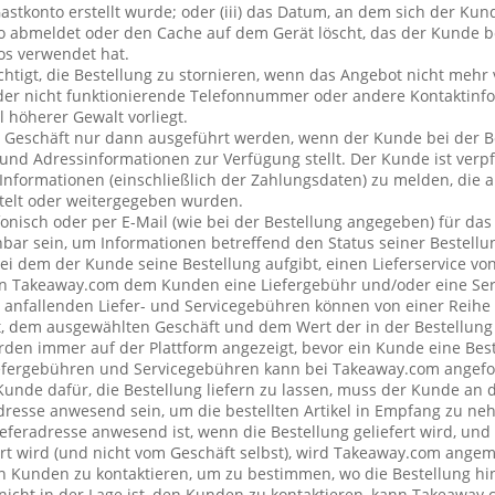
stkonto erstellt wurde; oder (iii) das Datum, an dem sich der Ku
 abmeldet oder den Cache auf dem Gerät löscht, das der Kunde be
os verwendet hat.
chtigt, die Bestellung zu stornieren, wenn das Angebot nicht mehr 
der nicht funktionierende Telefonnummer oder andere Kontaktin
l höherer Gewalt vorliegt.
 Geschäft nur dann ausgeführt werden, wenn der Kunde bei der B
 und Adressinformationen zur Verfügung stellt. Der Kunde ist verpfl
Informationen (einschließlich der Zahlungsdaten) zu melden, die
telt oder weitergegeben wurden.
onisch oder per E-Mail (wie bei der Bestellung angegeben) für da
bar sein, um Informationen betreffend den Status seiner Bestellu
ei dem der Kunde seine Bestellung aufgibt, einen Lieferservice v
n Takeaway.com dem Kunden eine Liefergebühr und/oder eine Se
ng anfallenden Liefer- und Servicegebühren können von einer Reih
t, dem ausgewählten Geschäft und dem Wert der in der Bestellung 
den immer auf der Plattform angezeigt, bevor ein Kunde eine Best
iefergebühren und Servicegebühren kann bei Takeaway.com angefo
 Kunde dafür, die Bestellung liefern zu lassen, muss der Kunde a
resse anwesend sein, um die bestellten Artikel in Empfang zu ne
eferadresse anwesend ist, wenn die Bestellung geliefert wird, und
rt wird (und nicht vom Geschäft selbst), wird Takeaway.com ang
Kunden zu kontaktieren, um zu bestimmen, wo die Bestellung hin
cht in der Lage ist, den Kunden zu kontaktieren, kann Takeaway.